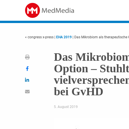
« congress x-press
|
EHA 2019
| Das Mikrobiom als therapeutische 
Das Mikrobiom 
Option – Stuhl
vielverspreche
bei GvHD
5. August 2019