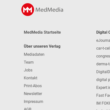
MedMedia Startseite
Digital
eJourna
Über unseren Verlag
car-t-cel
Mediadaten
congres
Team
derma-t
Jobs
Digital
Kontakt
digital 
Print-Abos
Expert:
Newsletter
Fast Fac
Impressum
IM FOK
AGB