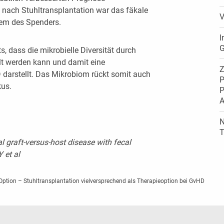
e nach Stuhltransplantation war das fäkale
V
em des Spenders.
I
G
ts, dass die mikrobielle Diversität durch
lt werden kann und damit eine
Z
 darstellt. Das Mikrobiom rückt somit auch
P
kus.
P
A
N
T
l graft-versus-host disease with fecal
 et al
Option – Stuhltransplantation vielversprechend als Therapieoption bei GvHD