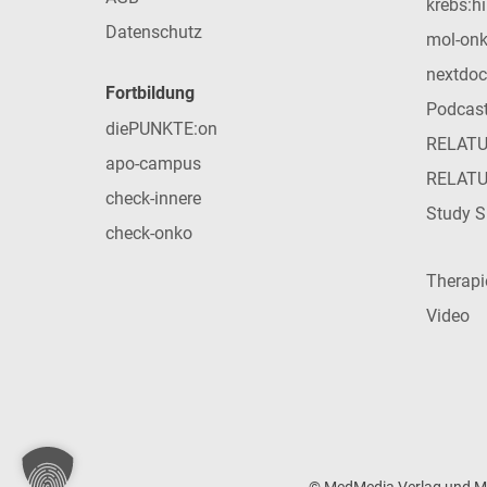
krebs:hi
Datenschutz
mol-on
nextdoc
Fortbildung
Podcas
diePUNKTE:on
RELAT
apo-campus
RELAT
check-innere
Study S
check-onko
Therap
Video