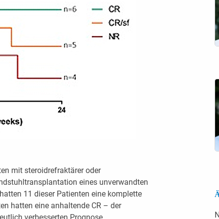
n mit steroidrefraktärer oder
mdstuhltransplantation eines unverwandten
atten 11 dieser Patienten eine komplette
Ä
ten hatten eine anhaltende CR – der
N
eutlich verbesserten Prognose