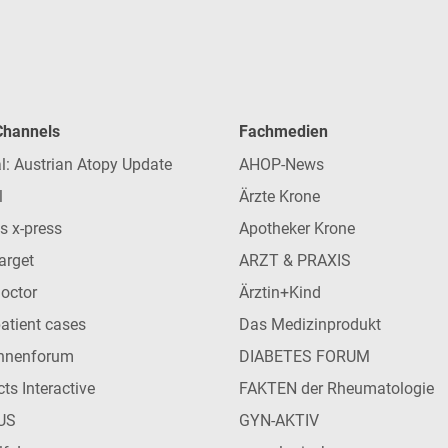
 Channels
Fachmedien
l: Austrian Atopy Update
AHOP-News
l
Ärzte Krone
s x-press
Apotheker Krone
arget
ARZT & PRAXIS
Doctor
Ärztin+Kind
patient cases
Das Medizinprodukt
innenforum
DIABETES FORUM
ts Interactive
FAKTEN der Rheumatologie
US
GYN-AKTIV