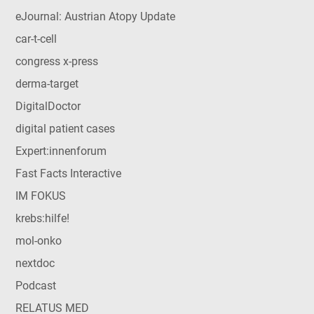
eJournal: Austrian Atopy Update
car-t-cell
congress x-press
derma-target
DigitalDoctor
digital patient cases
Expert:innenforum
Fast Facts Interactive
IM FOKUS
krebs:hilfe!
mol-onko
nextdoc
Podcast
RELATUS MED