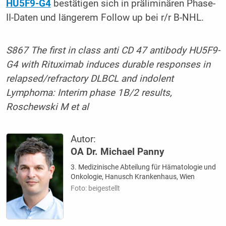
HU5F9-G4
bestätigen sich in präliminären Phase-
II-Daten und längerem Follow up bei r/r B-NHL.
S867 The first in class anti CD 47 antibody HU5F9-
G4 with Rituximab induces durable responses in
relapsed/refractory DLBCL and indolent
Lymphoma: Interim phase 1B/2 results,
Roschewski M et al
Autor:
OA Dr. Michael Panny
3. Medizinische Abteilung für Hämatologie und
Onkologie, Hanusch Krankenhaus, Wien
Foto: beigestellt