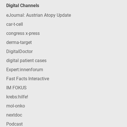
Digital Channels
eJournal: Austrian Atopy Update
car-t-cell
congress x-press
derma-target
DigitalDoctor
digital patient cases
Expert:innenforum
Fast Facts Interactive
IM FOKUS
krebs:hilfe!
mol-onko
nextdoc
Podcast