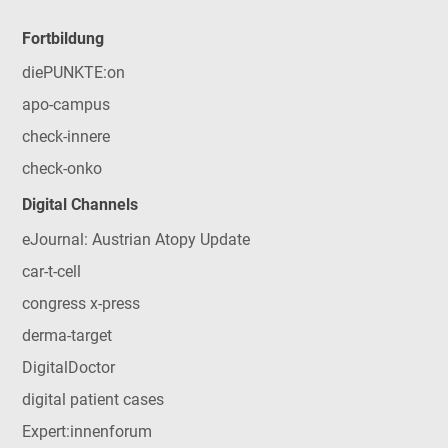
Fortbildung
diePUNKTE:on
apo-campus
check-innere
check-onko
Digital Channels
eJournal: Austrian Atopy Update
car-t-cell
congress x-press
derma-target
DigitalDoctor
digital patient cases
Expert:innenforum