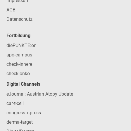
Impressum
AGB
Datenschutz
Fortbildung
diePUNKTE:on
apo-campus
check-innere
check-onko
Digital Channels
eJournal: Austrian Atopy Update
car-t-cell
congress x-press
derma-target