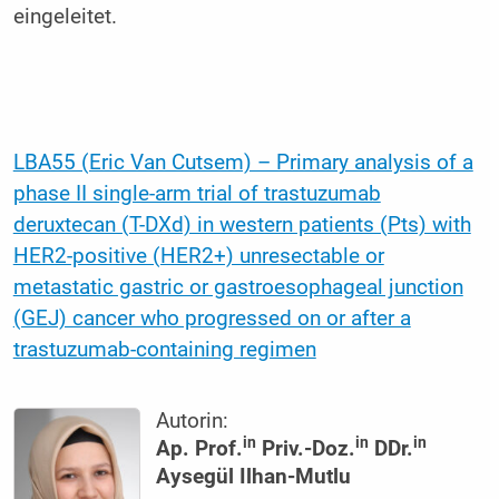
eingeleitet.
LBA55 (Eric Van Cutsem) – Primary analysis of a
phase II single-arm trial of trastuzumab
deruxtecan (T-DXd) in western patients (Pts) with
HER2-positive (HER2+) unresectable or
metastatic gastric or gastroesophageal junction
(GEJ) cancer who progressed on or after a
trastuzumab-containing regimen
Autorin:
in
in
in
Ap. Prof.
Priv.-Doz.
DDr.
Aysegül Ilhan-Mutlu