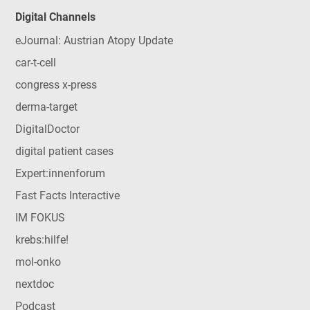
Digital Channels
eJournal: Austrian Atopy Update
car-t-cell
congress x-press
derma-target
DigitalDoctor
digital patient cases
Expert:innenforum
Fast Facts Interactive
IM FOKUS
krebs:hilfe!
mol-onko
nextdoc
Podcast