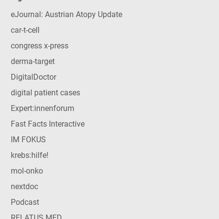
eJournal: Austrian Atopy Update
car-t-cell
congress x-press
derma-target
DigitalDoctor
digital patient cases
Expert:innenforum
Fast Facts Interactive
IM FOKUS
krebs:hilfe!
mol-onko
nextdoc
Podcast
RELATUS MED