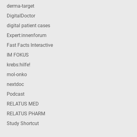
derma-target
DigitalDoctor
digital patient cases
Expert:innenforum
Fast Facts Interactive
IM FOKUS
krebs:hilfe!
mol-onko
nextdoc
Podcast
RELATUS MED
RELATUS PHARM
Study Shortcut