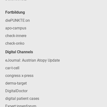
Fortbildung
diePUNKTE:on
apo-campus
check-innere
check-onko
Digital Channels
eJournal: Austrian Atopy Update
car-t-cell
congress x-press
derma-target
DigitalDoctor
digital patient cases
Expert:innenforum