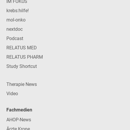
IM FOKUS
krebs:hilfe!
mol-onko
nextdoc
Podcast
RELATUS MED
RELATUS PHARM
Study Shortcut
Therapie News
Video
Fachmedien
AHOP-News
Ärzte Krone