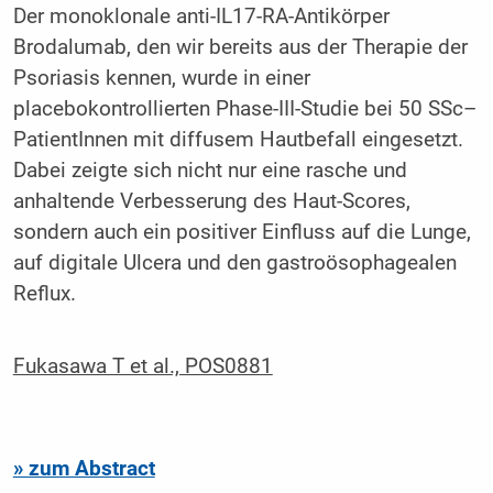
Der monoklonale anti-IL17-RA-Antikörper
Brodalumab
, den wir
bereits
aus der Therapie der
Psoriasis kennen, wurde in einer
placebokontrollierten Phase
-III-
Studie bei 50
SSc
–
Patient
I
nnen mit diffusem Hautbefall
eingesetzt.
Dabei
zeigte sich nicht nur eine rasche und
anhaltende Verbesserung des Haut
-S
cores,
sondern auch ein positiver Einfluss auf die Lunge,
auf
digitale Ulcera und
den
gastroösophagealen
Reflux.
Fukasawa T et al., POS0881
» zum Abstract