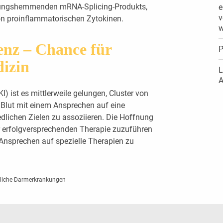
ndungshemmenden mRNA-Splicing-Produkts,
e
v
von proinflammatorischen Zytokinen.
w
genz – Chance für
P
dizin
L
A
KI) ist es mittlerweile gelungen, Cluster von
Blut mit einem Ansprechen auf eine
edlichen Zielen zu assoziieren. Die Hoffnung
iner erfolgversprechenden Therapie zuzuführen
Ansprechen auf spezielle Therapien zu
dliche Darmerkrankungen