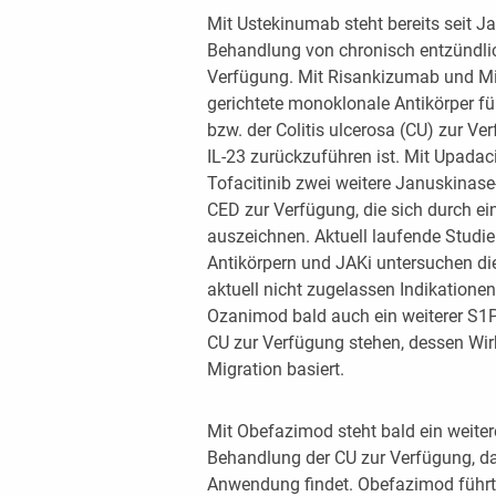
Mit Ustekinumab steht bereits seit Jah
Behandlung von chronisch entzündl
Verfügung. Mit Risankizumab und Mi
gerichtete monoklonale Antikörper f
bzw. der Colitis ulcerosa (CU) zur V
IL-23 zurückzuführen ist. Mit Upadaci
Tofacitinib zwei weitere Januskinase-
CED zur Verfügung, die sich durch ein
auszeichnen. Aktuell laufende Stud
Antikörpern und JAKi untersuchen die
aktuell nicht zugelassen Indikatione
Ozanimod bald auch ein weiterer S1
CU zur Verfügung stehen, dessen W
Migration basiert.
Mit Obefazimod steht bald ein weiter
Behandlung der CU zur Verfügung, das
Anwendung findet. Obefazimod führt z