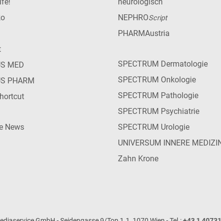
lfe!
neurologisch
ko
NEPHRO
Script
PHARMAustria
t
SPECTRUM Dermatologie
US MED
SPECTRUM Onkologie
US PHARM
SPECTRUM Pathologie
hortcut
SPECTRUM Psychiatrie
ie News
SPECTRUM Urologie
UNIVERSUM INNERE MEDIZI
Zahn Krone
iaservice GmbH - Seidengasse 9/Top 1.1, 1070 Wien - Tel.:
+43 1 4073