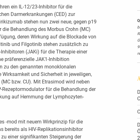
ren ein IL-12/23-Inhibitor für die
ichen Darmerkrankungen (CED) zur
Q
rikizumab stehen nun zwei neue, gegen p19
b
ür die Behandlung des Morbus Crohn (MC)
R
erfügung, deren Wirkung auf die Blockade von
G
tinib und Filgotinib stehen zusätzlich zu
9
Inhibitoren (JAKi) für die Therapie einer
r
e präferenzielle JAK1-Inhibition
ien zu den genannten monoklonalen
 Wirksamkeit und Sicherheit in jeweiligen,
Ä
n (MC bzw. CU). Mit Etrasimod wird neben
P-Rezeptormodulator für die Behandlung der
D
irkung auf Hemmung der Lymphozyten-
C
C
es -mod mit neuem Wirkprinzip für die
D
 bereits als HIV-Replikationsinhibitor
Ö
u einer signifikanten Steigerung der
2