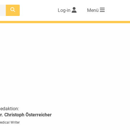
Log-in
Menü
edaktion:
r. Christoph Österreicher
edical Writer