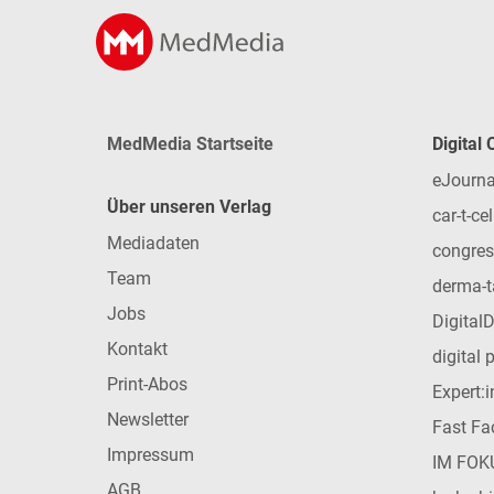
MedMedia Startseite
Digital
eJourna
Über unseren Verlag
car-t-cel
Mediadaten
congres
Team
derma-t
Jobs
Digital
Kontakt
digital 
Print-Abos
Expert:
Newsletter
Fast Fac
Impressum
IM FOK
AGB