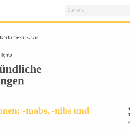
dliche Darmerkrankungen
lights
ündliche
ngen
onen: -mabs, -nibs und
R
D
M