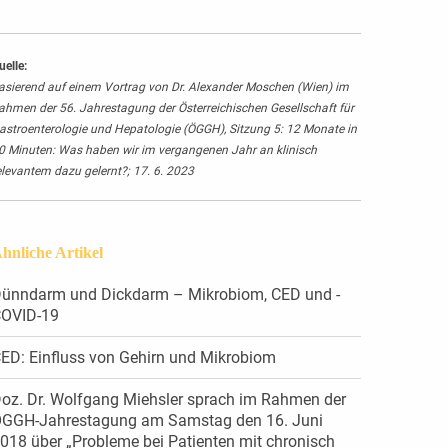
uelle:
asierend auf einem Vortrag von Dr. Alexander Moschen (Wien) im
ahmen der 56. Jahrestagung der Österreichischen Gesellschaft für
astroenterologie und Hepatologie (ÖGGH), Sitzung 5: 12 Monate in
0 Minuten: Was haben wir im vergangenen Jahr an klinisch
elevantem dazu gelernt?; 17. 6. 2023
hnliche Artikel
ünndarm und Dickdarm – Mikro­biom, CED und ­
OVID-19
ED: Einfluss von Gehirn und Mikrobiom
oz. Dr. Wolfgang Miehsler sprach im Rahmen der
GGH-Jahrestagung am Samstag den 16. Juni
018 über „Probleme bei Patienten mit chronisch