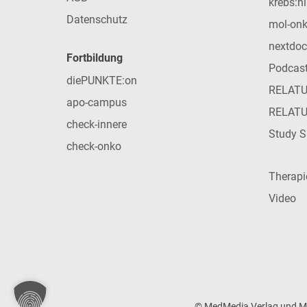
krebs:hi
Datenschutz
mol-on
nextdoc
Fortbildung
Podcas
diePUNKTE:on
RELAT
apo-campus
RELAT
check-innere
Study S
check-onko
Therap
Video
© MedMedia Verlag und Med