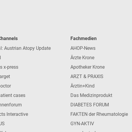
 Channels
Fachmedien
l: Austrian Atopy Update
AHOP-News
l
Ärzte Krone
s x-press
Apotheker Krone
arget
ARZT & PRAXIS
Doctor
Ärztin+Kind
patient cases
Das Medizinprodukt
innenforum
DIABETES FORUM
ts Interactive
FAKTEN der Rheumatologie
US
GYN-AKTIV