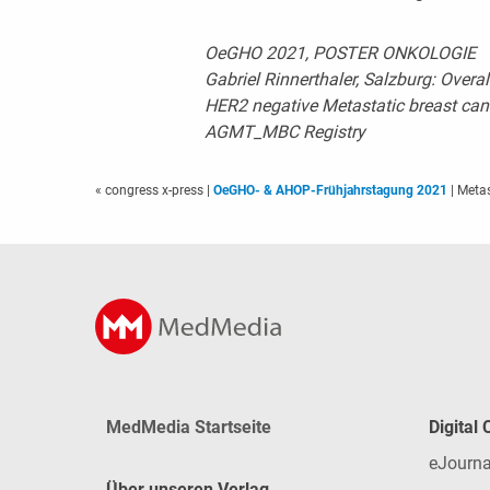
OeGHO 2021, POSTER ONKOLOGIE
Gabriel Rinnerthaler, Salzburg: Overal
HER2 negative Metastatic breast cance
AGMT_MBC Registry
« congress x-press
|
OeGHO- & AHOP-Frühjahrstagung 2021
| Meta
MedMedia Startseite
Digital
eJourna
Über unseren Verlag