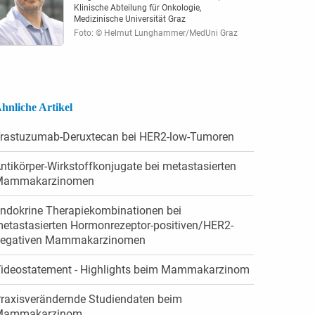
Klinische Abteilung für Onkologie,
Medizinische Universität Graz
Foto: © Helmut Lunghammer/MedUni Graz
hnliche Artikel
rastuzumab-Deruxtecan bei HER2-low-Tumoren
ntikörper-Wirkstoffkonjugate bei metastasierten
Mammakarzinomen
ndokrine Therapiekombinationen bei
etastasierten Hormonrezeptor-positiven/HER2-
egativen Mammakarzinomen
ideostatement - High­lights beim Mamma­karzinom
raxisverändernde Studiendaten beim
Mammakarzinom