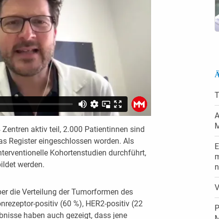
Ä
T
A
entren aktiv teil, 2.000 Patientinnen sind
das Register eingeschlossen worden. Als
E
interventionelle Kohortenstudien durchführt,
m
ildet werden.
n
V
er die Verteilung der Tumorformen des
zeptor-positiv (60 %), HER2-positiv (22
P
ebnisse haben auch gezeigt, dass jene