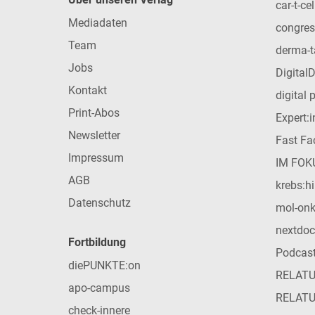
car-t-cel
Mediadaten
congres
Team
derma-t
Jobs
Digital
Kontakt
digital 
Print-Abos
Expert:
Newsletter
Fast Fac
Impressum
IM FOK
AGB
krebs:hi
Datenschutz
mol-on
nextdoc
Fortbildung
Podcas
diePUNKTE:on
RELAT
apo-campus
RELAT
check-innere