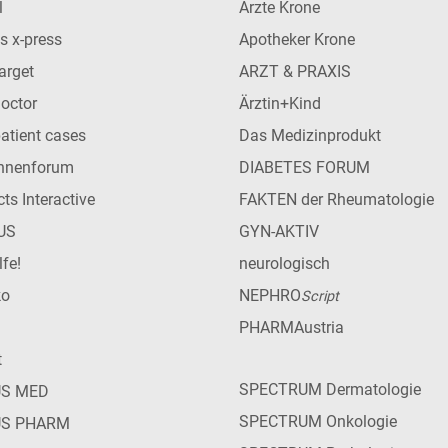
l
Ärzte Krone
s x-press
Apotheker Krone
arget
ARZT & PRAXIS
Doctor
Ärztin+Kind
patient cases
Das Medizinprodukt
innenforum
DIABETES FORUM
ts Interactive
FAKTEN der Rheumatologie
US
GYN-AKTIV
lfe!
neurologisch
ko
NEPHRO
Script
PHARMAustria
t
SPECTRUM Dermatologie
US MED
SPECTRUM Onkologie
US PHARM