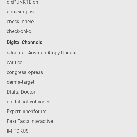
diePUNKTE:on
apo-campus
check-innere
check-onko
Digital Channels
eJournal: Austrian Atopy Update
car-t-cell
congress x-press
derma-target
DigitalDoctor
digital patient cases
Expert:innenforum
Fast Facts Interactive
IM FOKUS