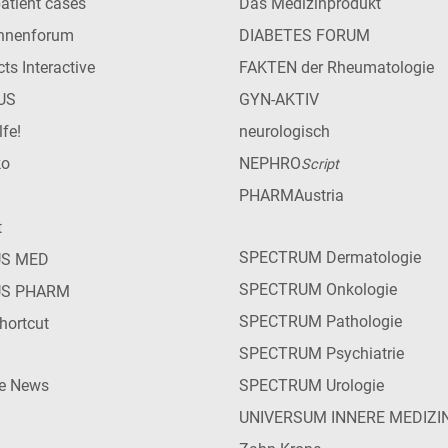
patient cases
Das Medizinprodukt
innenforum
DIABETES FORUM
ts Interactive
FAKTEN der Rheumatologie
US
GYN-AKTIV
lfe!
neurologisch
ko
NEPHRO
Script
PHARMAustria
t
SPECTRUM Dermatologie
US MED
SPECTRUM Onkologie
US PHARM
SPECTRUM Pathologie
hortcut
SPECTRUM Psychiatrie
ie News
SPECTRUM Urologie
UNIVERSUM INNERE MEDIZI