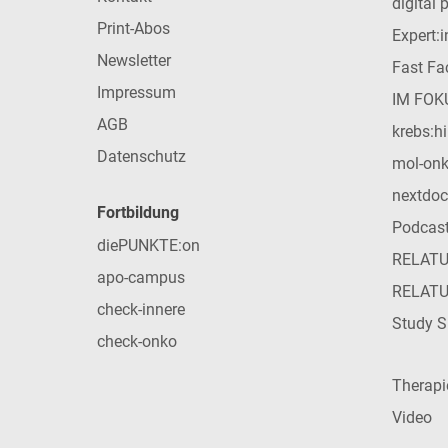
digital 
Print-Abos
Expert:
Newsletter
Fast Fac
Impressum
IM FOK
AGB
krebs:hi
Datenschutz
mol-on
nextdoc
Fortbildung
Podcas
diePUNKTE:on
RELAT
apo-campus
RELAT
check-innere
Study S
check-onko
Therap
Video