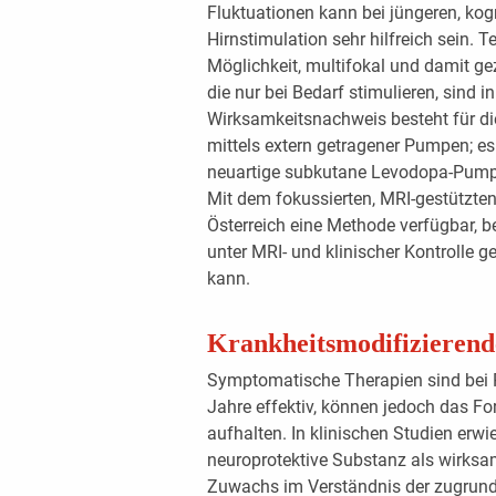
Fluktuationen kann bei jüngeren, kogn
Hirnstimulation sehr hilfreich sein.
Möglichkeit, multifokal und damit gez
die nur bei Bedarf stimulieren, sind i
Wirksamkeitsnachweis besteht für d
mittels extern getragener Pumpen; e
neuartige subkutane Levodopa-Pum
Mit dem fokussierten, MRI-gestützten 
Österreich eine Methode verfügbar, 
unter MRI- und klinischer Kontrolle g
kann.
Krankheitsmodifizierend
Symptomatische Therapien sind bei P
Jahre effektiv, können jedoch das Fo
aufhalten. In klinischen Studien erwie
neuroprotektive Substanz als wirksam
Zuwachs im Verständnis der zugrun