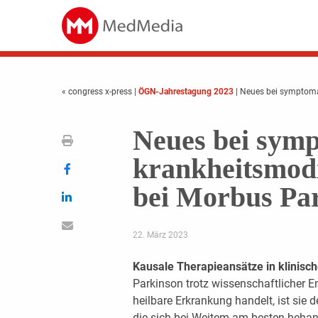
« congress x-press
|
ÖGN-Jahrestagung 2023
| Neues bei symptoma
Neues bei sym
krankheitsmodi
bei Morbus Pa
22. März 2023
Kausale Therapieansätze in klinisc
Parkinson trotz wissenschaftlicher 
heilbare Erkrankung handelt, ist sie
die sich bei Weitem am besten behande