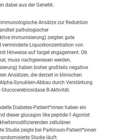
n dabei aus der Genetik.
n immunologische Ansätze zur Reduktion
ndteil pathologischer
ktive Immunisierung) zeigten gute
nd verminderte Liquorkonzentration von
mit Hinweise auf target engagement. Ob
e hat, muss nachgewiesen werden.
ierung) haben bisher großteils negative
en Ansätzen, die derzeit in klinischen
r Alpha-Synuklein-Abbau durch Verstärkung
 Glucocerebrosidase B-Aktivität.
delte Diabetes-Patient*innen haben ein
nd dieser glucagon like peptide-1-Agonist
nkheitsmodifizierenden zellulären
e Studie zeigte bei Parkinson-Patient*innen
andomisierte Studie läuft.