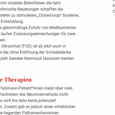
P
itiv intakten Betroffenen die tiefe
h
 Technische Neuerungen schaffen die
z
ielter zu stimulieren;„Closed-loop“-Systeme,
n Entwicklung.
ie gleichmäßige Zufuhr von Medikamenten
s laufen Zulassungseinreichungen für zwei
pen.
Ultraschall (FUS) ist ab jetzt auch in
bei der ohne Eröffnung der Schädeldecke
ezielt Gewebe thermisch läsioniert werden
e Therapien
arkinson-Patient*innen meist über viele
rtschreiten des Neuronenverlusts nicht
s sich bis dato keine potenziell
. Zuletzt gab es jedoch einen erheblichen
de liegenden Pathomechanismen.