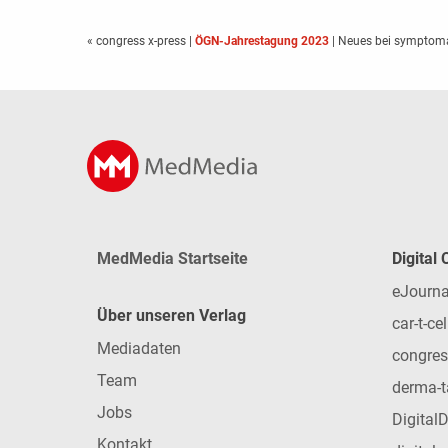
« congress x-press
|
ÖGN-Jahrestagung 2023
| Neues bei symptoma
MedMedia Startseite
Digital
eJourna
Über unseren Verlag
car-t-cel
Mediadaten
congres
Team
derma-t
Jobs
Digital
Kontakt