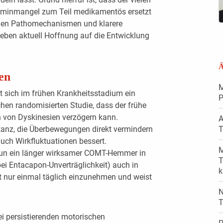
minmangel zum Teil medikamentös ersetzt
 den Pathomechanismen und klarere
geben aktuell Hoffnung auf die Entwicklung
Ä
en
M
t sich im frühen Krankheitsstadium ein
P
chen randomisierten Studie, dass der frühe
 von Dyskinesien verzögern kann.
A
T
stanz, die Überbewegungen direkt vermindern
auch Wirkfluktuationen bessert.
M
nun ein länger wirksamer COMT-Hemmer in
T
bei Entacapon-Unverträglichkeit) auch in
k
ist nur einmal täglich einzunehmen und weist
N
T
i persistierenden motorischen