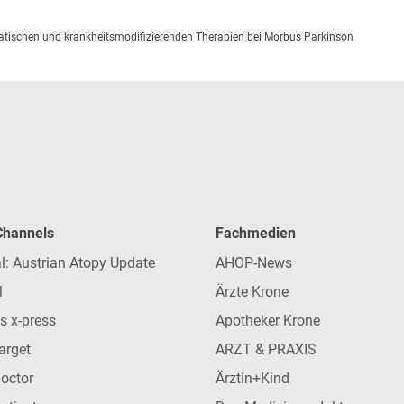
tischen und krankheitsmodifizierenden Therapien bei Morbus Parkinson
 Channels
Fachmedien
l: Austrian Atopy Update
AHOP-News
l
Ärzte Krone
s x-press
Apotheker Krone
arget
ARZT & PRAXIS
Doctor
Ärztin+Kind