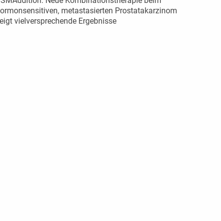
SMAddition: Neue Kombinationstherapie beim
ormonsensitiven, metastasierten Prostatakarzinom
eigt vielversprechende Ergebnisse