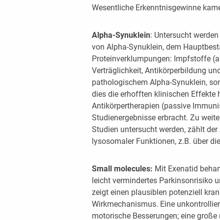
Wesentliche Erkenntnisgewinne kame
Alpha-Synuklein
: Untersucht werde
von Alpha-Synuklein, dem Hauptbesta
Proteinverklumpungen: Impfstoffe (a
Verträglichkeit, Antikörperbildung u
pathologischem Alpha-Synuklein, so
dies die erhofften klinischen Effekt
Antikörpertherapien (passive Immunis
Studienergebnisse erbracht. Zu weiter
Studien untersucht werden, zählt de
lysosomaler Funktionen, z.B. über die
Small molecules:
Mit Exenatid behan
leicht vermindertes Parkinsonrisiko u
zeigt einen plausiblen potenziell kra
Wirkmechanismus. Eine unkontrolliert
motorische Besserungen; eine große r