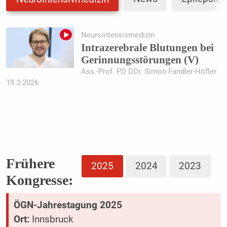
Damit Sie keine Neuigkeiten verpassen,
melden Sie sich am besten gleich für den
Neurointensivmedizin
neurologisch e-news
Newsletter an!
Intrazerebrale Blutungen bei
Gerinnungsstörungen (V)
Ass.-Prof. PD DDr. Simon Fandler-Höfler
19.3.2026
Frühere
2025
2024
2023
Kongresse:
ÖGN-Jahrestagung 2025
Ort:
Innsbruck