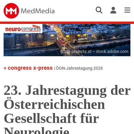
© mg-projects.at – stock.adobe.com
« congress x-press
| ÖGN-Jahrestagung 2026
23. Jahrestagung der
Österreichischen
Gesellschaft für
Neurologie