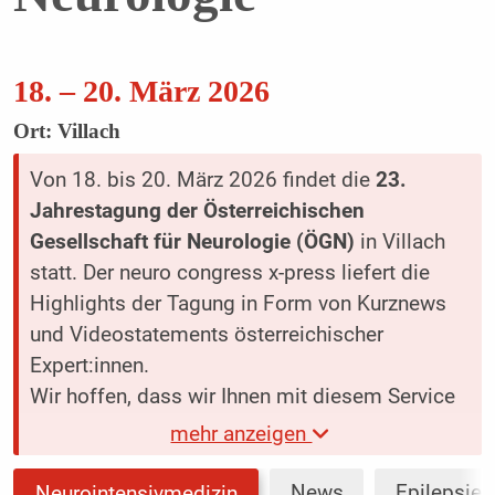
18. – 20. März 2026
Ort: Villach
Von 18. bis 20. März 2026 findet die
23.
Jahrestagung der Österreichischen
Gesellschaft für Neurologie (ÖGN)
in Villach
statt. Der neuro congress x-press liefert die
Highlights der Tagung in Form von Kurznews
und Videostatements österreichischer
Expert:innen.
Wir hoffen, dass wir Ihnen mit diesem Service
einen fachkundigen Überblick zum Kongress-
mehr anzeigen
Geschehen bieten können.
News
Epilepsie
Neurointensivmedizin