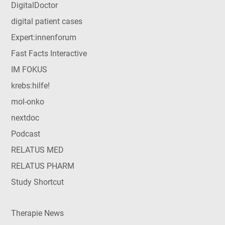
DigitalDoctor
digital patient cases
Expert:innenforum
Fast Facts Interactive
IM FOKUS
krebs:hilfe!
mol-onko
nextdoc
Podcast
RELATUS MED
RELATUS PHARM
Study Shortcut
Therapie News