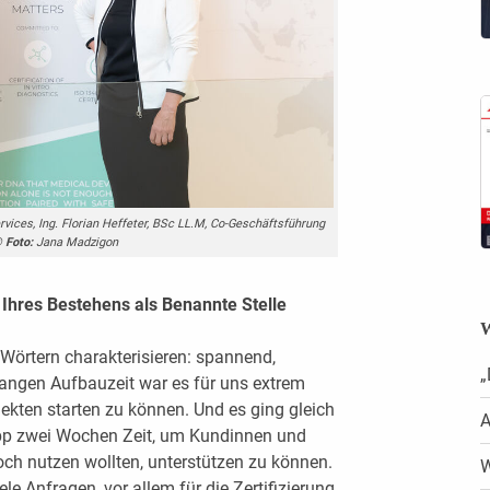
ices, Ing. Florian Heffeter, BSc LL.M, Co-Geschäftsführung
©
Foto:
Jana Madzigon
 Ihres Bestehens als Benannte Stelle
W
 Wörtern charakterisieren: spannend,
„
langen Aufbauzeit war es für uns extrem
jekten starten zu können. Und es ging gleich
A
app zwei Wochen Zeit, um Kundinnen und
ch nutzen wollten, unterstützen zu können.
W
e Anfragen, vor allem für die Zertifizierung