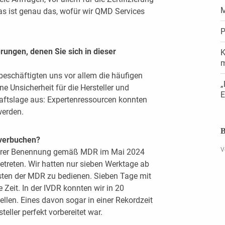
M
as ist genau das, wofür wir QMD Services
P
ungen, denen Sie sich in dieser
K
eschäftigten uns vor allem die häufigen
„
ne Unsicherheit für die Hersteller und
E
haftslage aus: Expertenressourcen konnten
werden.
B
 verbuchen?
V
nserer Benennung gemäß MDR im Mai 2024
treten. Wir hatten nur sieben Werktage ab
sten der MDR zu bedienen. Sieben Tage mit
 Zeit. In der IVDR konnten wir in 20
tellen. Eines davon sogar in einer Rekordzeit
ller perfekt vorbereitet war.