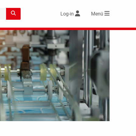
Log-in
Menü