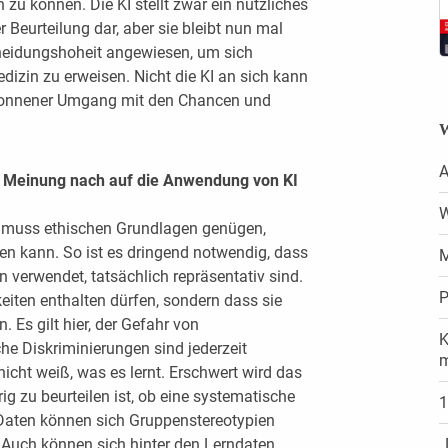
zu können. Die KI stellt zwar ein nützliches
 Beurteilung dar, aber sie bleibt nun mal
eidungshoheit angewiesen, um sich
edizin zu erweisen. Nicht die KI an sich kann
esonnener Umgang mit den Chancen und
W
A
rer Meinung nach auf die Anwendung von KI
W
n muss ethischen Grundlagen genügen,
sen kann. So ist es dringend notwendig, dass
M
 verwendet, tatsächlich repräsentativ sind.
P
keiten enthalten dürfen, sondern dass sie
 Es gilt hier, der Gefahr von
K
he Diskriminierungen sind jederzeit
icht weiß, was es lernt. Erschwert wird das
g zu beurteilen ist, ob eine systematische
1
e Daten können sich Gruppenstereotypien
. Auch können sich hinter den Lerndaten
„