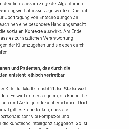
d deutlich, dass im Zuge der Algorithmen-
wortungsverhältnisse vage werden. Das hat
zur Übertragung von Entscheidungen an
Maschinen eine besondere Handlungsmacht
 die sozialen Kontexte auswirkt. Am Ende
dass es zur ärztlichen Verantwortung
lägen der KI umzugehen und sie eben durch
üfen.
tinnen und Patienten, das durch die
en entsteht, ethisch vertretbar
 KI in der Medizin betrifft den Stellenwert
taten. Es wird immer so getan, als könne die
ztinnen und Ärzte geradezu übernehmen. Doch
nmal gilt es zu bedenken, dass die
spersonals sehr viel komplexer und
r die künstliche Intelligenz suggeriert. So ist