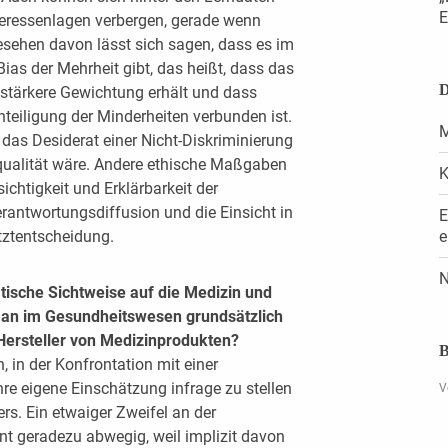
E
teressenlagen verbergen, gerade wenn
sehen davon lässt sich sagen, dass es im
ias der Mehrheit gibt, das heißt, dass das
D
tärkere Gewichtung erhält und dass
teiligung der Minderheiten verbunden ist.
M
 das Desiderat einer Nicht-Diskriminierung
qualität wäre. Andere ethische Maßgaben
K
chtigkeit und Erklärbarkeit der
rantwortungsdiffusion und die Einsicht in
E
etztentscheidung.
e
N
atische Sichtweise auf die Medizin und
man im Gesundheitswesen grundsätzlich
Hersteller von Medizinprodukten?
B
, in der Konfrontation mit einer
hre eigene Einschätzung infrage zu stellen
V
s. Ein etwaiger Zweifel an der
t geradezu abwegig, weil implizit davon