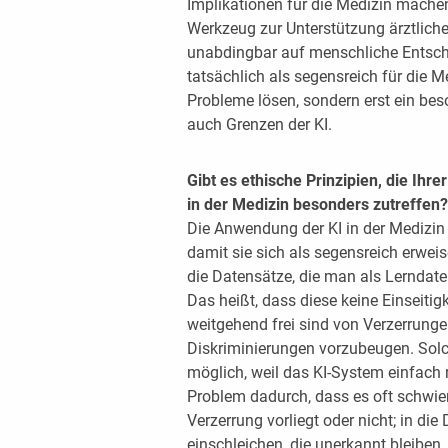
Implikationen für die Medizin machen 
Werkzeug zur Unterstützung ärztlicher
unabdingbar auf menschliche Entsch
tatsächlich als segensreich für die M
Probleme lösen, sondern erst ein b
auch Grenzen der KI.
Gibt es ethische Prinzipien, die Ih
in der Medizin besonders zutreffen?
Die Anwendung der KI in der Medizi
damit sie sich als segensreich erwei
die Datensätze, die man als Lerndaten
Das heißt, dass diese keine Einseitig
weitgehend frei sind von Verzerrungen.
Diskriminierungen vorzubeugen. Solc
möglich, weil das KI-System einfach n
Problem dadurch, dass es oft schwieri
Verzerrung vorliegt oder nicht; in di
einschleichen, die unerkannt bleiben