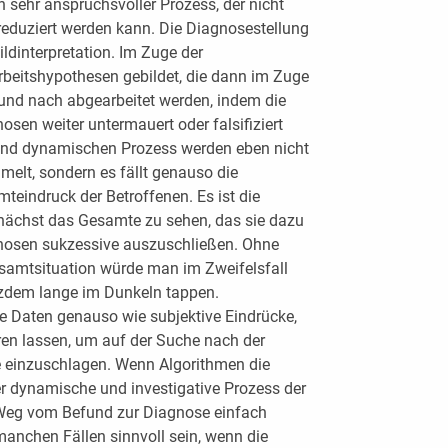
n sehr anspruchsvoller Prozess, der nicht
reduziert werden kann. Die Diagnosestellung
ildinterpretation. Im Zuge der
beitshypothesen gebildet, die dann im Zuge
 und nach abgearbeitet werden, indem die
sen weiter untermauert oder falsifiziert
und dynamischen Prozess werden eben nicht
elt, sondern es fällt genauso die
eindruck der Betroffenen. Es ist die
unächst das Gesamte zu sehen, das sie dazu
agnosen sukzessive auszuschließen. Ohne
samtsituation würde man im Zweifelsfall
otzdem lange im Dunkeln tappen.
e Daten genauso wie subjektive Eindrücke,
hren lassen, um auf der Suche nach der
te einzuschlagen. Wenn Algorithmen die
ser dynamische und investigative Prozess der
 Weg vom Befund zur Diagnose einfach
anchen Fällen sinnvoll sein, wenn die