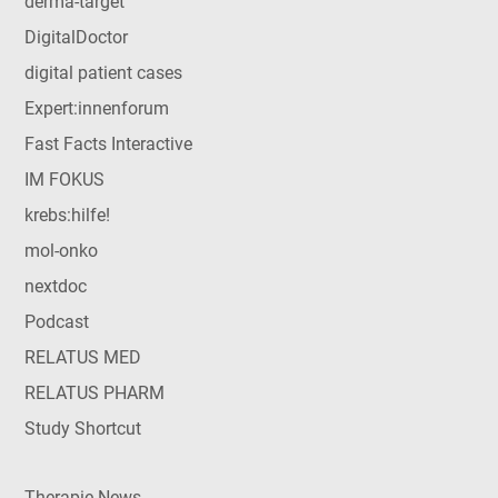
derma-target
DigitalDoctor
digital patient cases
Expert:innenforum
Fast Facts Interactive
IM FOKUS
krebs:hilfe!
mol-onko
nextdoc
Podcast
RELATUS MED
RELATUS PHARM
Study Shortcut
Therapie News