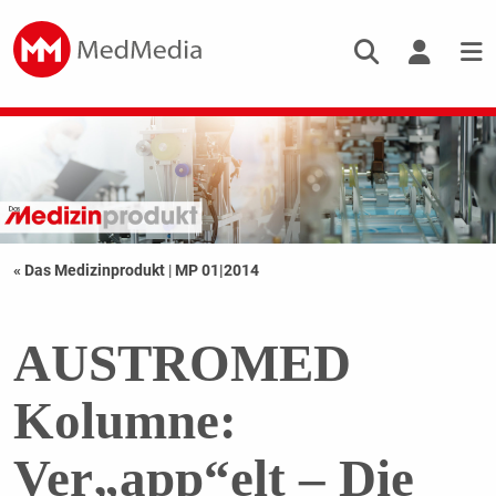
« Das Medizinprodukt
|
MP 01|2014
AUSTROMED
Kolumne:
Ver„app“elt – Die