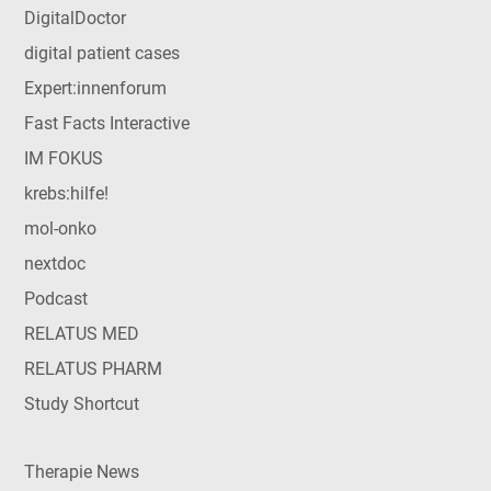
DigitalDoctor
digital patient cases
Expert:innenforum
Fast Facts Interactive
IM FOKUS
krebs:hilfe!
mol-onko
nextdoc
Podcast
RELATUS MED
RELATUS PHARM
Study Shortcut
Therapie News