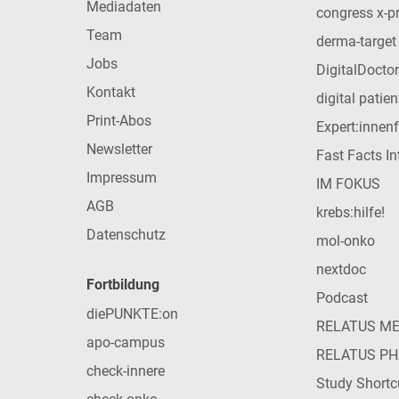
Mediadaten
congress x-p
Team
derma-target
Jobs
DigitalDoctor
Kontakt
digital patie
Print-Abos
Expert:innen
Newsletter
Fast Facts In
Impressum
IM FOKUS
AGB
krebs:hilfe!
Datenschutz
mol-onko
nextdoc
Fortbildung
Podcast
diePUNKTE:on
RELATUS M
apo-campus
RELATUS P
check-innere
Study Shortc