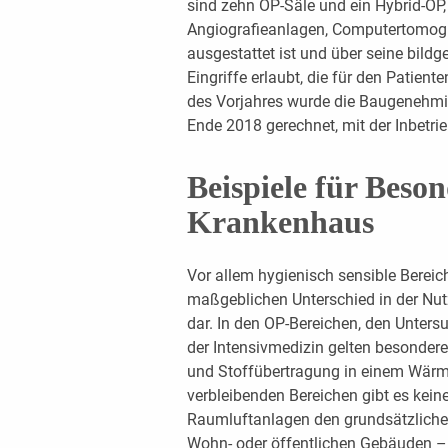
sind zehn OP-Säle und ein Hybrid-OP,
Angiografieanlagen, Computertomo
ausgestattet ist und über seine bil
Eingriffe erlaubt, die für den Patien
des Vorjahres wurde die Baugenehmigun
Ende 2018 gerechnet, mit der Inbetr
Beispiele für Beso
Krankenhaus
Vor allem hygienisch sensible Bereic
maßgeblichen Unterschied in der N
dar. In den OP-Bereichen, den Unte
der Intensivmedizin gelten besondere
und Stoffübertragung in einem Wär
verbleibenden Bereichen gibt es kein
Raumluftanlagen den grundsätzlichen
Wohn- oder öffentlichen Gebäuden –