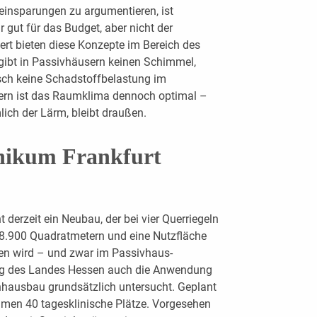
insparungen zu argumentieren, ist
 gut für das Budget, aber nicht der
wert bieten diese Konzepte im Bereich des
gibt in Passivhäusern keinen Schimmel,
sch keine Schadstoffbelastung im
ern ist das Raumklima dennoch optimal –
ich der Lärm, bleibt draußen.
nikum Frankfurt
 derzeit ein Neubau, der bei vier Querriegeln
78.900 Quadratmetern und eine Nutzfläche
n wird – und zwar im Passivhaus-
trag des Landes Hessen auch die Anwendung
ausbau grundsätzlich untersucht. Geplant
mmen 40 tagesklinische Plätze. Vorgesehen