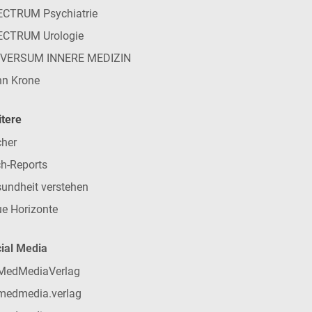
CTRUM Psychiatrie
ECTRUM Urologie
IVERSUM INNERE MEDIZIN
n Krone
tere
her
h-Reports
undheit verstehen
e Horizonte
ial Media
MedMediaVerlag
medmedia.verlag