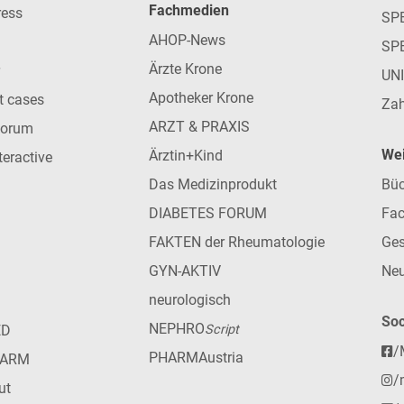
Fachmedien
ress
SPE
AHOP-News
SP
Ärzte Krone
UN
Apotheker Krone
nt cases
Zah
ARZT & PRAXIS
forum
Wei
Ärztin+Kind
teractive
Das Medizinprodukt
Büc
DIABETES FORUM
Fac
FAKTEN der Rheumatologie
Ges
GYN-AKTIV
Neu
neurologisch
Soc
NEPHRO
ED
Script
/
PHARMAustria
HARM
/
ut