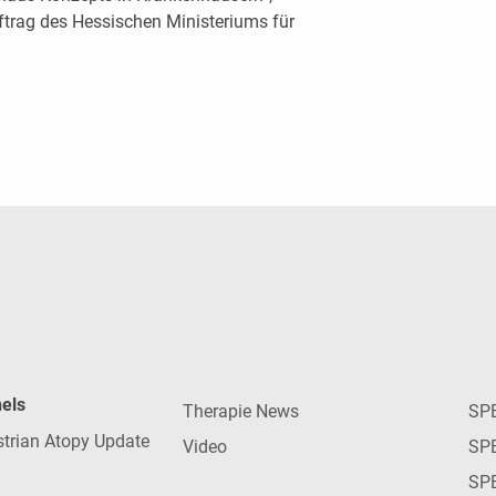
ftrag des Hessischen Ministeriums für
nels
Therapie News
SP
strian Atopy Update
Video
SP
SP