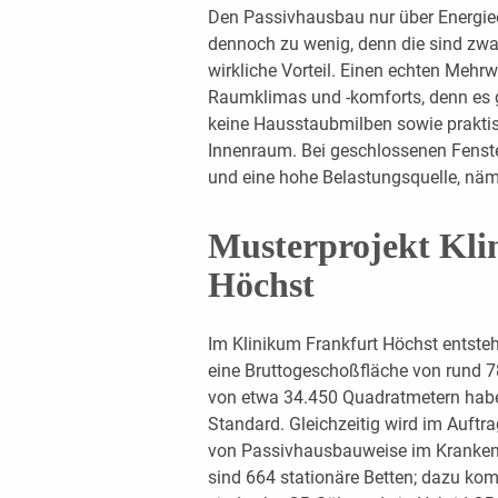
Den Passivhausbau nur über Energiee
dennoch zu wenig, denn die sind zwar
wirkliche Vorteil. Einen echten Mehr
Raumklimas und -komforts, denn es 
keine Hausstaubmilben sowie prakti
Innenraum. Bei geschlossenen Fenst
und eine hohe Belastungsquelle, näml
Musterprojekt Kli
Höchst
Im Klinikum Frankfurt Höchst entsteht
eine Bruttogeschoßfläche von rund 
von etwa 34.450 Quadratmetern habe
Standard. Gleichzeitig wird im Auf
von Passivhausbauweise im Krankenh
sind 664 stationäre Betten; dazu ko