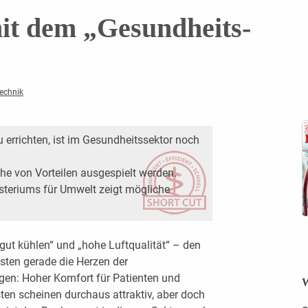
t dem ­„Gesundheits-
echnik
 errichten, ist im Gesundheitssektor noch
he von Vorteilen ausgespielt werden.
steriums für Umwelt zeigt mögliche
„gut kühlen“ und „hohe Luftqualität“ – den
ten gerade die Herzen der
agen: Hoher Komfort für Patienten und
W
sten scheinen durchaus attraktiv, aber doch