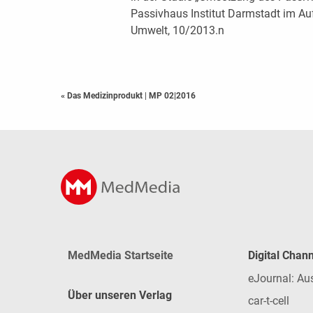
Passivhaus Institut Darmstadt im Au
Umwelt, 10/2013.n
« Das Medizinprodukt
|
MP 02|2016
MedMedia Startseite
Digital Chan
eJournal: Au
Über unseren Verlag
car-t-cell