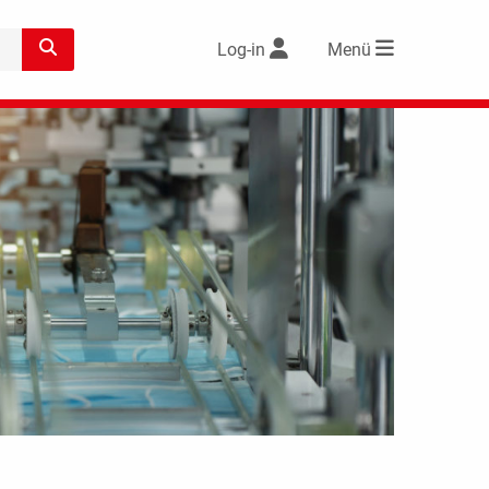
Log-in
Menü