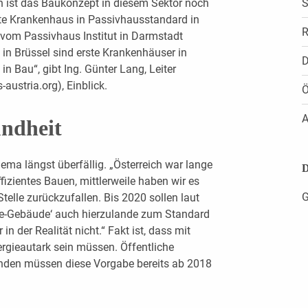
h ist das Baukonzept in diesem Sektor noch
S
erste Krankenhaus in Passivhausstandard in
R
 vom Passivhaus Institut in Darmstadt
 in Brüssel sind erste Krankenhäuser in
D
n Bau“, gibt Ing. Günter Lang, Leiter
ustria.org), Einblick.
Ö
A
undheit
ema längst überfällig. „Österreich war lange
D
ffizientes Bauen, mittlerweile haben wir es
G
Stelle zurückzufallen. Bis 2020 sollen laut
gie-Gebäude‘ auch hierzulande zum Standard
n der Realität nicht.“ Fakt ist, dass mit
gieautark sein müssen. Öffentliche
den müssen diese Vorgabe bereits ab 2018