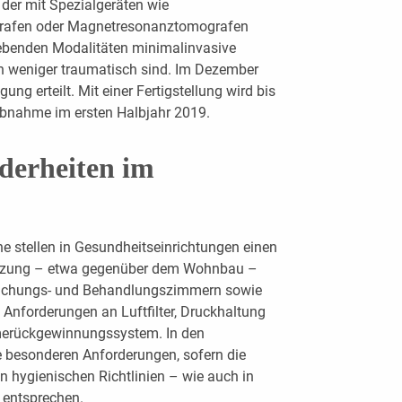
 der mit Spezialgeräten wie
grafen oder Magnetresonanztomografen
dgebenden Modalitäten minimalinvasive
ten weniger traumatisch sind. Im Dezember
g erteilt. Mit einer Fertigstellung wird bis
iebnahme im ersten Halbjahr 2019.
nderheiten im
he stellen in Gesundheitseinrichtungen einen
utzung – etwa gegenüber dem Wohnbau –
rsuchungs- und Behandlungszimmern sowie
 Anforderungen an Luftfilter, Druckhaltung
merückgewinnungssystem. In den
e besonderen Anforderungen, sofern die
 hygienischen Richtlinien – wie auch in
 entsprechen.