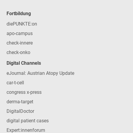
Fortbildung
diePUNKTE:on
apo-campus
check-innere
check-onko
Digital Channels
eJournal: Austrian Atopy Update
car-t-cell
congress x-press
derma-target
DigitalDoctor
digital patient cases
Expert:innenforum