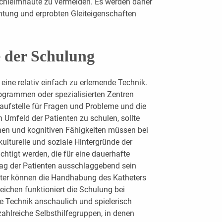
chleimhäute zu vermeiden. Es werden daher
htung und erprobten Gleiteigenschaften
 der ­Schulung
 eine relativ einfach zu erlernende Technik.
Programmen oder spezialisierten Zentren
laufstelle für Fragen und Probleme und die
n Umfeld der Patienten zu schulen, sollte
hen und kognitiven Fähigkeiten müssen bei
kulturelle und soziale Hintergründe der
chtigt werden, die für eine dauerhafte
tag der Patienten ausschlaggebend sein
lter können die Handhabung des Katheters
reichen funktioniert die Schulung bei
e Technik anschaulich und spielerisch
zahlreiche Selbsthilfegruppen, in denen