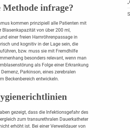
„
 Methode infrage?
S
ismus kommen prinzipiell alle Patienten mit
er Blasenkapazität von über 200 ml,
nd einer freien Harnröhrenpassage in
isch und kognitiv in der Lage sein, die
zuführen, bzw. muss sie mit Fremdhilfe
usammenhang besonders relevant, wenn man
arnblasenstörung als Folge einer Erkrankung
 Demenz, Parkinson, eines zerebralen
 im Beckenbereich entwickeln.
ygienerichtlinien
aben gezeigt, dass die Infektionsgefahr des
ergleich zum transurethralen Dauerkatheter
cht erhöht ist. Bei einer Verweildauer von