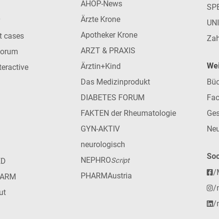
AHOP-News
SP
Ärzte Krone
UN
Apotheker Krone
nt cases
Zah
ARZT & PRAXIS
forum
Wei
Ärztin+Kind
teractive
Das Medizinprodukt
Büc
DIABETES FORUM
Fac
FAKTEN der Rheumatologie
Ges
GYN-AKTIV
Neu
neurologisch
Soc
NEPHRO
ED
Script
/
PHARMAustria
HARM
/
ut
/