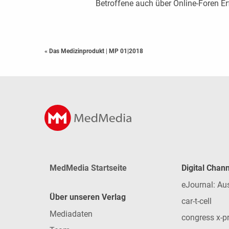
Betroffene auch über Online-Foren 
« Das Medizinprodukt
|
MP 01|2018
MedMedia Startseite
Digital Chan
eJournal: Au
Über unseren Verlag
car-t-cell
Mediadaten
congress x-p