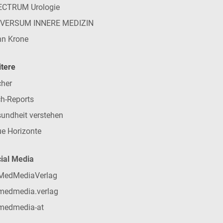
ECTRUM Urologie
IVERSUM INNERE MEDIZIN
n Krone
tere
her
h-Reports
undheit verstehen
e Horizonte
ial Media
MedMediaVerlag
medmedia.verlag
medmedia-at