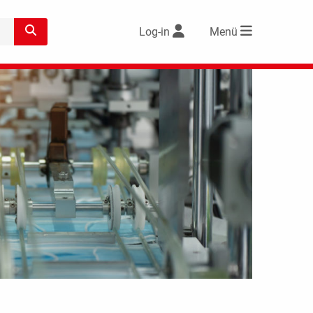
Log-in
Menü