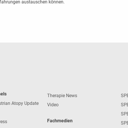
Erfahrungen austauschen können.
nels
Therapie News
SP
strian Atopy Update
Video
SP
SP
Fachmedien
ress
SPE