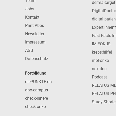
Team
derma-target
Jobs
DigitalDoctor
Kontakt
digital patie
Print-Abos
Expert:innen
Newsletter
Fast Facts In
Impressum
IM FOKUS
AGB
krebs:hilfe!
Datenschutz
mol-onko
nextdoc
Fortbildung
Podcast
diePUNKTE:on
RELATUS M
apo-campus
RELATUS P
check-innere
Study Shortc
check-onko