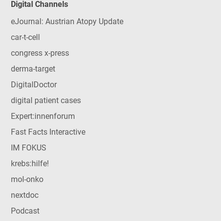
Digital Channels
eJournal: Austrian Atopy Update
car-t-cell
congress x-press
derma-target
DigitalDoctor
digital patient cases
Expert:innenforum
Fast Facts Interactive
IM FOKUS
krebs:hilfe!
mol-onko
nextdoc
Podcast