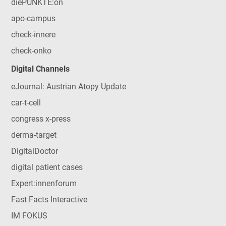
diePUNKTE:on
apo-campus
check-innere
check-onko
Digital Channels
eJournal: Austrian Atopy Update
car-t-cell
congress x-press
derma-target
DigitalDoctor
digital patient cases
Expert:innenforum
Fast Facts Interactive
IM FOKUS