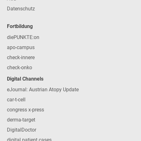
Datenschutz
Fortbildung
diePUNKTE:on
apo-campus
check-innere
check-onko
Digital Channels
eJournal: Austrian Atopy Update
car-t-cell
congress x-press
derma-target
DigitalDoctor
digital patient cases