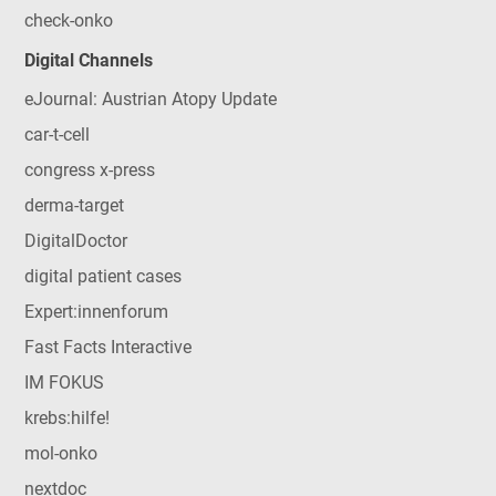
check-onko
Digital Channels
eJournal: Austrian Atopy Update
car-t-cell
congress x-press
derma-target
DigitalDoctor
digital patient cases
Expert:innenforum
Fast Facts Interactive
IM FOKUS
krebs:hilfe!
mol-onko
nextdoc