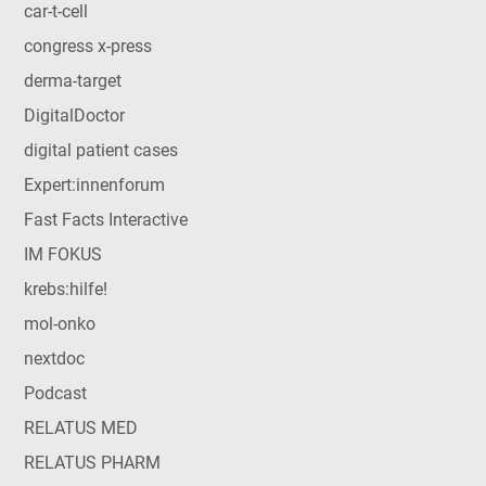
car-t-cell
congress x-press
derma-target
DigitalDoctor
digital patient cases
Expert:innenforum
Fast Facts Interactive
IM FOKUS
krebs:hilfe!
mol-onko
nextdoc
Podcast
RELATUS MED
RELATUS PHARM