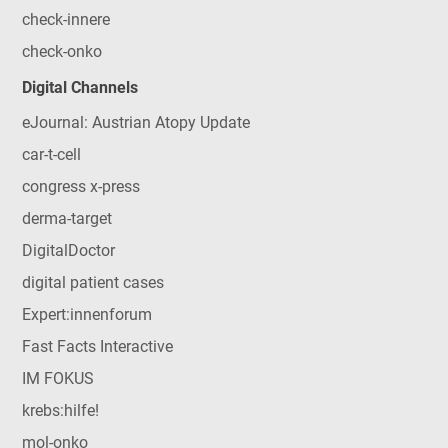
check-innere
check-onko
Digital Channels
eJournal: Austrian Atopy Update
car-t-cell
congress x-press
derma-target
DigitalDoctor
digital patient cases
Expert:innenforum
Fast Facts Interactive
IM FOKUS
krebs:hilfe!
mol-onko