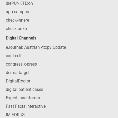
diePUNKTE:on
apo-campus
check-innere
check-onko
Digital Channels
eJournal: Austrian Atopy Update
car-t-cell
congress x-press
derma-target
DigitalDoctor
digital patient cases
Expert:innenforum
Fast Facts Interactive
IM FOKUS