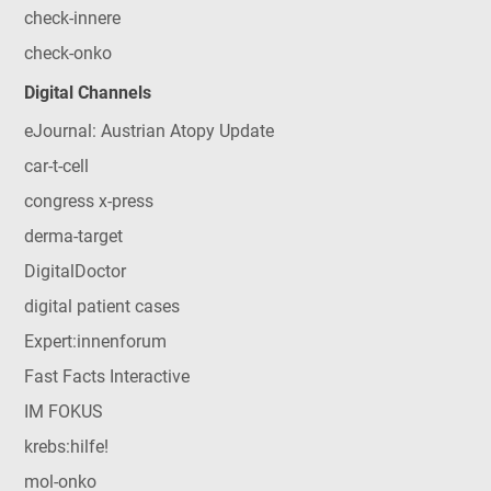
check-innere
check-onko
Digital Channels
eJournal: Austrian Atopy Update
car-t-cell
congress x-press
derma-target
DigitalDoctor
digital patient cases
Expert:innenforum
Fast Facts Interactive
IM FOKUS
krebs:hilfe!
mol-onko