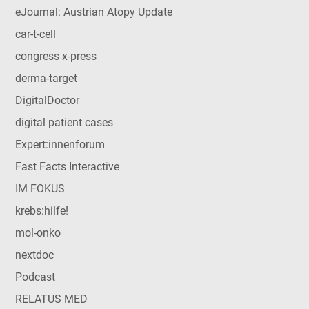
eJournal: Austrian Atopy Update
car-t-cell
congress x-press
derma-target
DigitalDoctor
digital patient cases
Expert:innenforum
Fast Facts Interactive
IM FOKUS
krebs:hilfe!
mol-onko
nextdoc
Podcast
RELATUS MED