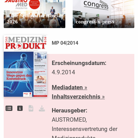
» Die Seminartermine
2026
congress-x-press
MP 04|2014
Erscheinungsdatum:
4.9.2014
Mediadaten
»
Inhaltsverzeichnis
»
Herausgeber:
AUSTROMED,
Interessensvertretung der