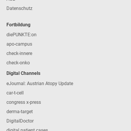
Datenschutz
Fortbildung
diePUNKTE:on
apo-campus
check-innere
check-onko
Digital Channels
eJournal: Austrian Atopy Update
car-t-cell
congress x-press
derma-target
DigitalDoctor
digital patient cases