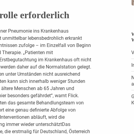
lle erforderlich
einer Pneumonie ins Krankenhaus
W
ht unmittelbar lebensbedrohlich erkrankt
W
ntnissen zufolge – im Einzelfall von Beginn
 Therapie. „Patienten mit
V
Erstbegutachtung im Krankenhaus oft nicht
I
d werden daher auf die Normalstation gelegt.
llen unter Umständen nicht ausreichend
N
ten kann sich innerhalb weniger Stunden
a
m ältere Menschen ab 65 Jahren und
ier besonders gefährdet“, warnt Flick.
G
enten das gesamte Behandlungsteam von
K
rt eine genau definierte Abfolge von
nterventionen abläuft, wird die
ung immer wieder unterschätztDas
, die erstmalig für Deutschland, Österreich