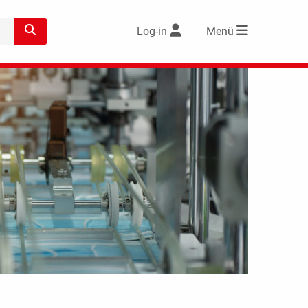
Log-in
Menü