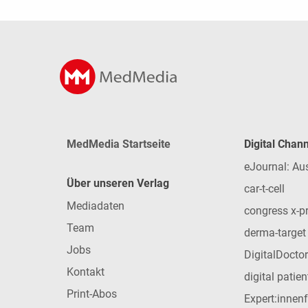
MedMedia Startseite
Digital Chan
eJournal: Au
Über unseren Verlag
car-t-cell
Mediadaten
congress x-p
Team
derma-target
Jobs
DigitalDoctor
Kontakt
digital patie
Print-Abos
Expert:innen