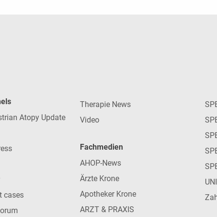
nels
Therapie News
SP
strian Atopy Update
Video
SP
SP
Fachmedien
ress
SPE
AHOP-News
SP
Ärzte Krone
UN
Apotheker Krone
nt cases
Zah
ARZT & PRAXIS
forum