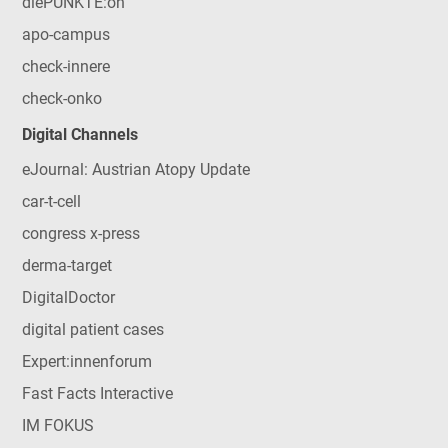
diePUNKTE:on
apo-campus
check-innere
check-onko
Digital Channels
eJournal: Austrian Atopy Update
car-t-cell
congress x-press
derma-target
DigitalDoctor
digital patient cases
Expert:innenforum
Fast Facts Interactive
IM FOKUS