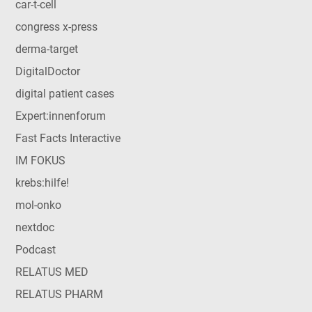
car-t-cell
congress x-press
derma-target
DigitalDoctor
digital patient cases
Expert:innenforum
Fast Facts Interactive
IM FOKUS
krebs:hilfe!
mol-onko
nextdoc
Podcast
RELATUS MED
RELATUS PHARM