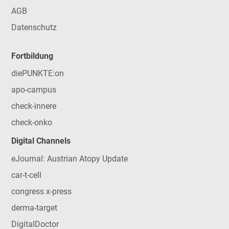
AGB
Datenschutz
Fortbildung
diePUNKTE:on
apo-campus
check-innere
check-onko
Digital Channels
eJournal: Austrian Atopy Update
car-t-cell
congress x-press
derma-target
DigitalDoctor