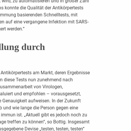
t wird, zu automatisieren und in großer Zahl
s konnte die Qualität der Antikörpertests
timmung basierenden Schnelltests, mit
en auf eine vergangene Infektion mit SARS-
gert werden.“
dlung durch
 Antikörpertests am Markt, deren Ergebnisse
den diese Tests nun zunehmend nach
 Zusammenarbeit von Virologen,
valuiert und empfohlen – vorausgesetzt,
he Genauigkeit aufweisen. In der Zukunft
 ob und wie lange die Person gegen eine
 immun ist. „Aktuell gibt es jedoch noch zu
ge treffen zu können“, so Bottig. Insgesamt
gegebene Devise „testen, testen, testen“