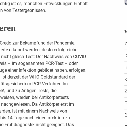
htig ist es, manchen Entwicklungen Einhalt
ion von Testergebnissen.
ieren
W
das Credo zur Bekämpfung der Pandemie.
Z
erte erkannt werden, desto erfolgreicher
D
st nicht gleich Test: Der Nachweis von COVID-
weis – im sogenannten PCR-Test – oder
I
Zuge einer Infektion gebildet haben, erfolgen.
n ist derzeit der WHO Goldstandard der
K
itätsgesichertem PCR-Verfahren.Im
NA, und zu Antigen-Tests, die
Z
weisen, werden bei Antikörpertests
F
 nachgewiesen. Da Antikörper erst im
werden, ist mit einem Nachweis von
D
 bis 14 Tage nach einer Infektion zu
ie Frühdiagnostik nicht geeignet. Das