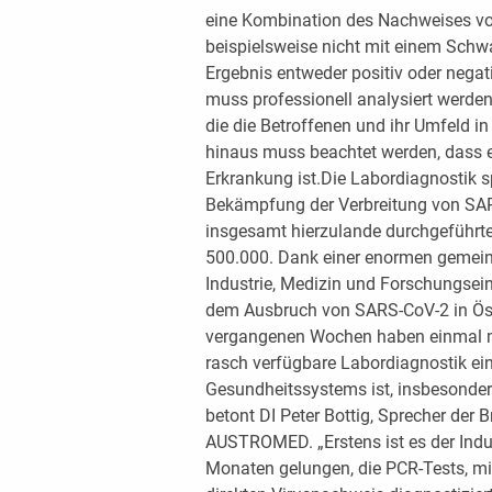
eine Kombination des Nachweises von 
beispielsweise nicht mit einem Schw
Ergebnis entweder positiv oder negati
muss professionell analysiert werden
die die Betroffenen und ihr Umfeld in
hinaus muss beachtet werden, dass e
Erkrankung ist.Die Labordiagnostik sp
Bekämpfung der Verbreitung von SARS
insgesamt hierzulande durchgeführten
500.000. Dank einer enormen gemein
Industrie, Medizin und Forschungsein
dem Ausbruch von SARS-CoV-2 in Öste
vergangenen Wochen haben einmal m
rasch verfügbare Labordiagnostik ein
Gesundheitssystems ist, insbesonde
betont DI Peter Bottig, Sprecher der 
AUSTROMED. „Erstens ist es der Ind
Monaten gelungen, die PCR-Tests, m