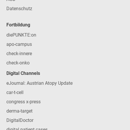
Datenschutz
Fortbildung
diePUNKTE:on
apo-campus
check-innere
check-onko
Digital Channels
eJournal: Austrian Atopy Update
car-t-cell
congress x-press
derma-target
DigitalDoctor
digital patient cases