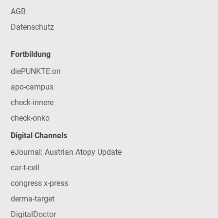
AGB
Datenschutz
Fortbildung
diePUNKTE:on
apo-campus
check-innere
check-onko
Digital Channels
eJournal: Austrian Atopy Update
car-t-cell
congress x-press
derma-target
DigitalDoctor