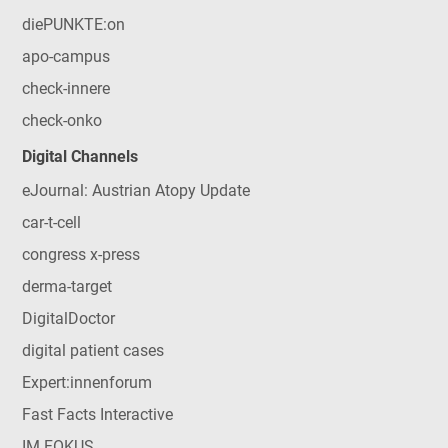
diePUNKTE:on
apo-campus
check-innere
check-onko
Digital Channels
eJournal: Austrian Atopy Update
car-t-cell
congress x-press
derma-target
DigitalDoctor
digital patient cases
Expert:innenforum
Fast Facts Interactive
IM FOKUS