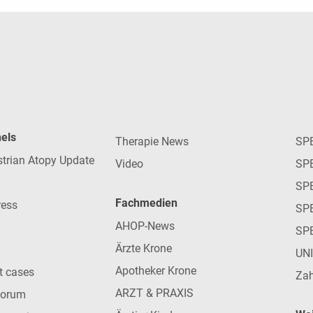
nels
Therapie News
SP
strian Atopy Update
Video
SP
SP
Fachmedien
ress
SPE
AHOP-News
SP
Ärzte Krone
UN
Apotheker Krone
nt cases
Zah
ARZT & PRAXIS
forum