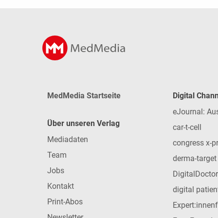
MedMedia Startseite
Digital Chan
eJournal: Au
Über unseren Verlag
car-t-cell
Mediadaten
congress x-p
Team
derma-target
Jobs
DigitalDoctor
Kontakt
digital patie
Print-Abos
Expert:innen
Newsletter