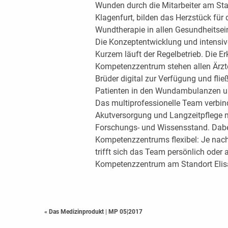
Wunden durch die Mitarbeiter am Sta
Klagenfurt, bilden das Herzstück fü
Wundtherapie in allen Gesundheitsei
Die Konzeptentwicklung und intensiv
Kurzem läuft der Regelbetrieb. Die Er
Kompetenzzentrum stehen allen Ärzt
Brüder digital zur Verfügung und fließ
Patienten in den Wundambulanzen un
Das multiprofessionelle Team verbind
Akutversorgung und Langzeitpflege m
Forschungs- und Wissensstand. Dabei
Kompetenzzentrums flexibel: Je nac
trifft sich das Team persönlich oder ar
Kompetenzzentrum am Standort Elis
« Das Medizinprodukt
|
MP 05|2017