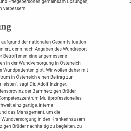
te und Pflegepersonen gemeinsam Lösungen,
D
n verbessern.
ung
aufgrund der nationalen Gesamtsituation
iniert, denn nach Angaben des Wundreport
er Betroffenen eine angemessene
en in der Wundversorgung in Österreich
te Wundpatienten gibt. Wir wollen daher mit
rum in Österreich einen Beitrag zur
eisten“, sagt Dir. Adolf Inzinger,
rdensprovinz der Barmherzigen Brüder.
 Kompetenzzentrum Multiprofessionelles
eit einzigartige, interne
is und das Management, um die
der Wundversorgung in den Krankenhäusern
igen Brüder nachhaltig zu begleiten, zu