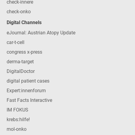
check-innere
check-onko
Digital Channels
eJournal: Austrian Atopy Update
car-t-cell
congress x-press
derma-target
DigitalDoctor
digital patient cases
Expert:innenforum
Fast Facts Interactive
IM FOKUS
krebs:hilfe!
mol-onko