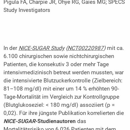
Pigula FA, Charpie JR, Ohye RG, Gaies MG; SPECS
Study Investigators
In der
NICE-SUGAR Study
(
NCT00220987
)
mit ca.
6.100 chirurgischen sowie nichtchirurgischen
Patienten, die konsekutiv 3 oder mehr Tage
intensivmedizinisch betreut werden mussten, war
die intensivierte Blutzuckerkontrolle (Zielbereich:
81–108 mg/dl) mit einer um 14 % erhöhten 90-
Tage-Mortalität im Vergleich zur Kontrollgruppe
(Blutglukoseziel: < 180 mg/dl) assoziiert (p =
0,02). Für ihre jüngste Publikation korrelierten die
NICE-SUGAR
-Studienautoren
das
Mortalitätsrisiko von 6.026 Patienten mit dem