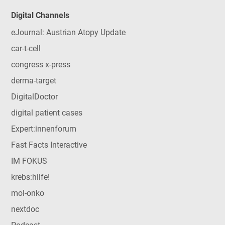
Digital Channels
eJournal: Austrian Atopy Update
car-t-cell
congress x-press
derma-target
DigitalDoctor
digital patient cases
Expert:innenforum
Fast Facts Interactive
IM FOKUS
krebs:hilfe!
mol-onko
nextdoc