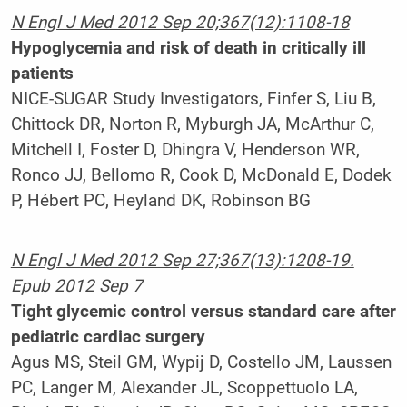
N Engl J Med 2012 Sep 20;367(12):1108-18
Hypoglycemia and risk of death in critically ill
patients
NICE-SUGAR Study Investigators, Finfer S, Liu B,
Chittock DR, Norton R, Myburgh JA, McArthur C,
Mitchell I, Foster D, Dhingra V, Henderson WR,
Ronco JJ, Bellomo R, Cook D, McDonald E, Dodek
P, Hébert PC, Heyland DK, Robinson BG
N Engl J Med 2012 Sep 27;367(13):1208-19.
Epub 2012 Sep 7
Tight glycemic control versus standard care after
pediatric cardiac surgery
Agus MS, Steil GM, Wypij D, Costello JM, Laussen
PC, Langer M, Alexander JL, Scoppettuolo LA,