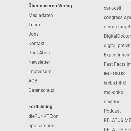
Über unseren Verlag
car-t-cell
Mediadaten
congress x-p
Team
derma-target
Jobs
DigitalDoctor
Kontakt
digital patie
Print-Abos
Expert:innen
Newsletter
Fast Facts In
Impressum
IM FOKUS
AGB
krebs:hilfe!
Datenschutz
mol-onko
nextdoc
Fortbildung
Podcast
diePUNKTE:on
RELATUS M
apo-campus
RELATUS P