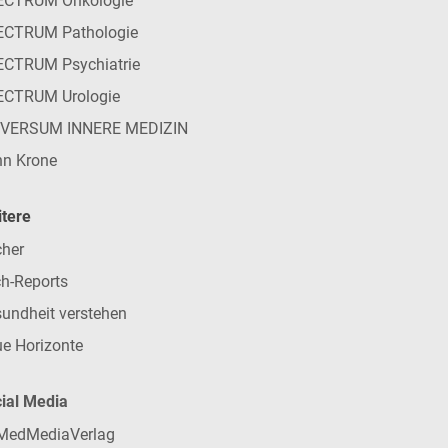
ECTRUM Onkologie
ECTRUM Pathologie
CTRUM Psychiatrie
ECTRUM Urologie
IVERSUM INNERE MEDIZIN
n Krone
tere
her
h-Reports
undheit verstehen
e Horizonte
ial Media
MedMediaVerlag