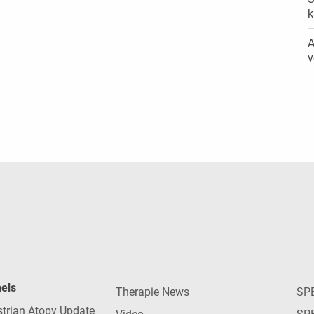
k
A
v
nels
Therapie News
SP
strian Atopy Update