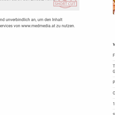
nd unverbindlich an, um den Inhalt
 Services von www.medmedia.at zu nutzen.
W
F
T
G
P
O
1
S