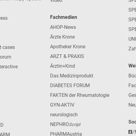
Video
SP
SP
Fachmedien
ress
SPE
AHOP-News
SP
Ärzte Krone
UN
Apotheker Krone
nt cases
Zah
ARZT & PRAXIS
forum
Wei
Ärztin+Kind
teractive
Das Medizinprodukt
Büc
DIABETES FORUM
Fac
FAKTEN der Rheumatologie
Ges
GYN-AKTIV
Neu
neurologisch
Soc
NEPHRO
ED
Script
/
PHARMAustria
HARM