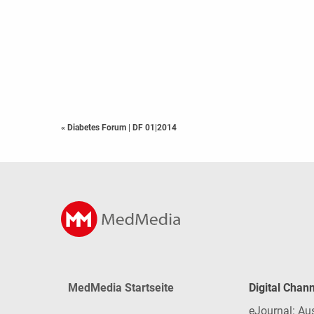
« Diabetes Forum
|
DF 01|2014
MedMedia Startseite
Digital Chan
eJournal: Au