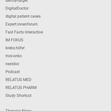
derma-target
DigitalDoctor
digital patient cases
Expert:innenforum
Fast Facts Interactive
IM FOKUS
krebs:hilfe!
mol-onko
nextdoc
Podcast
RELATUS MED
RELATUS PHARM
Study Shortcut
Therapie News