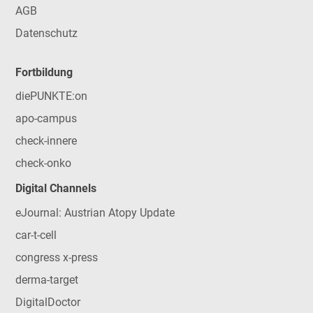
AGB
Datenschutz
Fortbildung
diePUNKTE:on
apo-campus
check-innere
check-onko
Digital Channels
eJournal: Austrian Atopy Update
car-t-cell
congress x-press
derma-target
DigitalDoctor