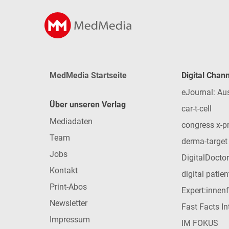
MedMedia Startseite
Digital Chan
eJournal: Au
Über unseren Verlag
car-t-cell
Mediadaten
congress x-p
Team
derma-target
Jobs
DigitalDoctor
Kontakt
digital patie
Print-Abos
Expert:innen
Newsletter
Fast Facts In
Impressum
IM FOKUS