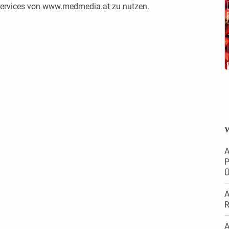
 Services von www.medmedia.at zu nutzen.
W
A
P
Ü
A
R
A