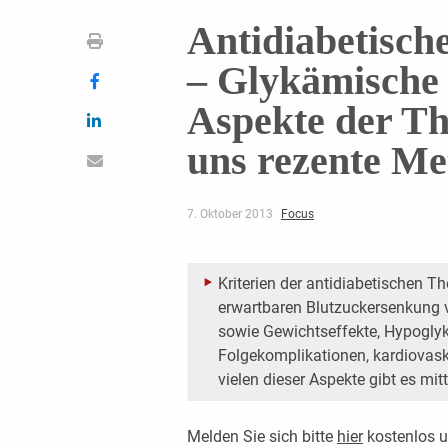
Antidiabetisch
– Glykämische
Aspekte der T
uns rezente Me
7. Oktober 2013
Focus
Kriterien der antidiabetischen T
erwartbaren Blutzucker­senkung v
sowie Gewichtseffekte, Hypoglyk
Folgekomplikationen, kardiovask
vielen dieser ­Aspekte gibt es mi
Melden Sie sich bitte
hier
kostenlos u