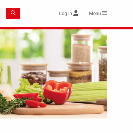
Log-in
Menü