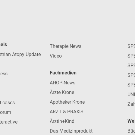
nels
Therapie News
SP
strian Atopy Update
Video
SP
SP
Fachmedien
ress
SPE
AHOP-News
SP
Ärzte Krone
UN
Apotheker Krone
nt cases
Zah
ARZT & PRAXIS
forum
Wei
Ärztin+Kind
teractive
Das Medizinprodukt
Büc