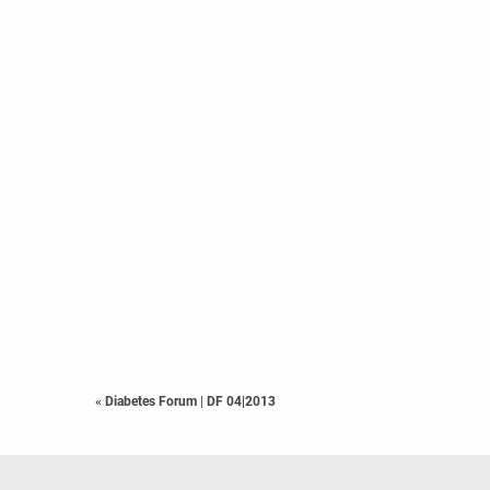
« Diabetes Forum
|
DF 04|2013