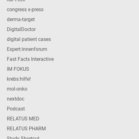
congress x-press
derma-target
DigitalDoctor
digital patient cases
Expert:innenforum
Fast Facts Interactive
IM FOKUS
krebs:hilfe!
mol-onko
nextdoc
Podcast
RELATUS MED
RELATUS PHARM
Study Shortcut