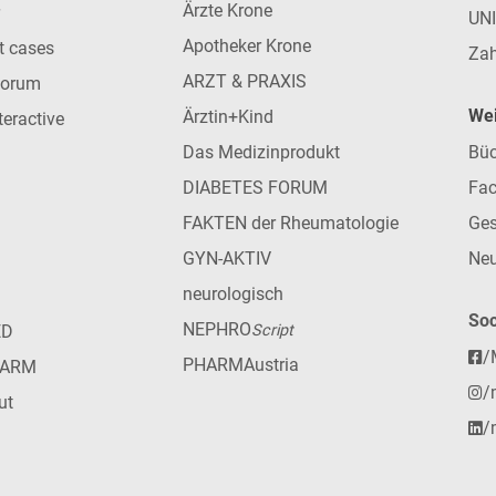
Ärzte Krone
UN
Apotheker Krone
nt cases
Zah
ARZT & PRAXIS
forum
Wei
Ärztin+Kind
teractive
Das Medizinprodukt
Büc
DIABETES FORUM
Fac
FAKTEN der Rheumatologie
Ges
GYN-AKTIV
Neu
neurologisch
Soc
NEPHRO
ED
Script
/
PHARMAustria
HARM
/
ut
/