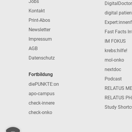
Jobs
DigitalDoctor
Kontakt
digital patie
Print-Abos
Expert:innen
Newsletter
Fast Facts In
Impressum
IM FOKUS
AGB
krebs:hilfe!
Datenschutz
mol-onko
nextdoc
Fortbildung
Podcast
diePUNKTE:on
RELATUS M
apo-campus
RELATUS P
check-innere
Study Shortc
check-onko