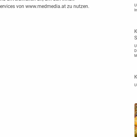
U
 Services von www.medmedia.at zu nutzen.
I
K
S
U
D
M
K
U