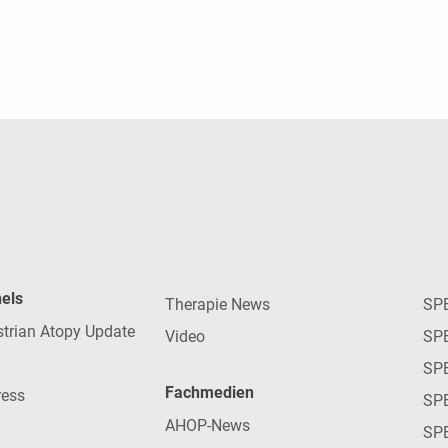
nels
Therapie News
SP
strian Atopy Update
Video
SP
SP
Fachmedien
ress
SPE
AHOP-News
SP