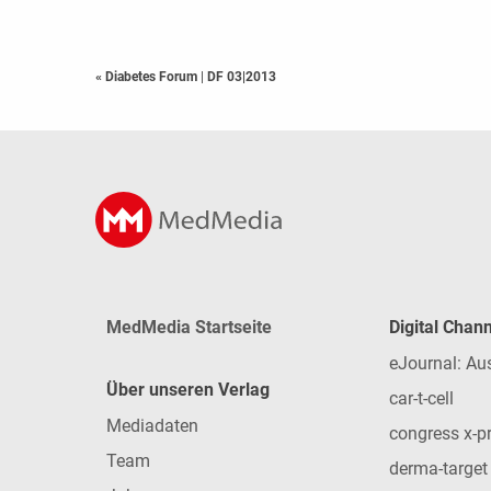
« Diabetes Forum
|
DF 03|2013
MedMedia Startseite
Digital Chan
eJournal: Au
Über unseren Verlag
car-t-cell
Mediadaten
congress x-p
Team
derma-target