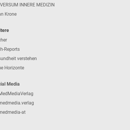
IVERSUM INNERE MEDIZIN
n Krone
tere
her
h-Reports
undheit verstehen
e Horizonte
ial Media
MedMediaVerlag
medmedia.verlag
medmedia-at