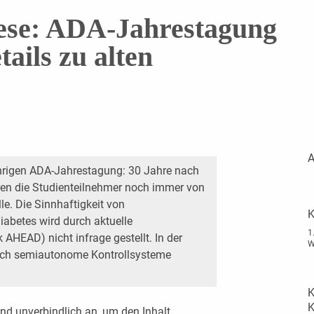
ese: ADA-Jahrestagung
ails zu alten
A
ährigen ADA-Jahrestagung: 30 Jahre nach
eren die Studienteilnehmer noch immer von
lle. Die Sinnhaftigkeit von
K
abetes wird durch aktuelle
1
 AHEAD) nicht infrage gestellt. In der
W
ich semiautonome Kontrollsysteme
K
K
nd unverbindlich an, um den Inhalt