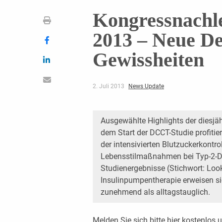
Kongressnachl
2013 – Neue Det
Gewissheiten
2. Juli 2013
News Update
Ausgewählte Highlights der diesj
dem Start der DCCT-Studie profiti
der intensivierten Blutzuckerkontro
Lebensstilmaßnahmen bei Typ-2-Di
Studienergebnisse (Stichwort: Look
Insulinpumpentherapie erweisen s
zunehmend als alltagstauglich.
Melden Sie sich bitte
hier
kostenlos u