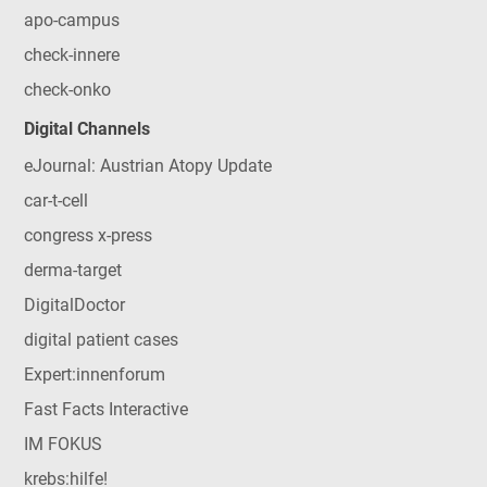
apo-campus
check-innere
check-onko
Digital Channels
eJournal: Austrian Atopy Update
car-t-cell
congress x-press
derma-target
DigitalDoctor
digital patient cases
Expert:innenforum
Fast Facts Interactive
IM FOKUS
krebs:hilfe!